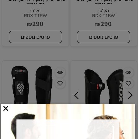
RDX T1
RDX T1
מק"ט:
מק"ט:
RDX-T1RW
RDX-T1BW
290
290
₪
₪
פרטים נוספים
פרטים נוספים
מגני שוק (מגן רגליים) מעור
מגן שוק מידה L
RDX T1