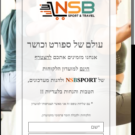
מק"ט:
RDX-T1BLW
199
290
₪
₪
פרטים נוספים
פרטים נוספים
עולם
של ספורט
וכושר
אנחנו מזמינים אתכם
להצטרף
Catalogue
חינם
למועדון הלקוחות
ציוד למתאמן
אומנויות לחימה
N
S
B
SPORT
של
ולהנות מעדכונים,
Ladies First
הטבות והנחות בלעדיות !!
ציוד ואביזרים
שטח וטיולים
*
עם שליחת טופס זה אני מאשר הצטרפותי למועדון
הלקוחות ולקבלת חומר פרסומי מהמועדון.
Information
דף הבית
אודות