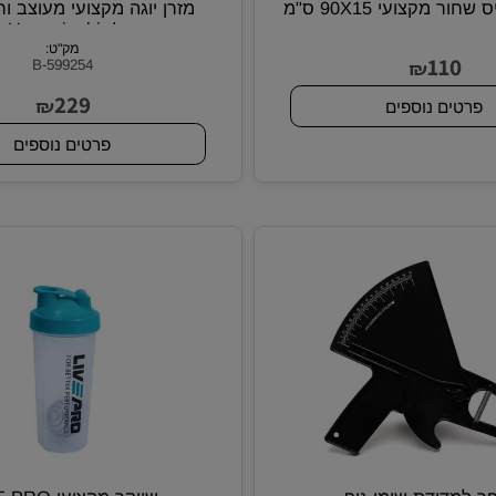
ועי 90X15 ס"מ
Hummingbird
מק"ט:
11
₪
B-599254
229
₪
ם נוספים
פרטים נוספים