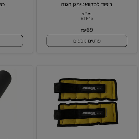
ריפוד לסקוואט/מגן הגנה
כפפות ל
מק"ט:
ETF45
5
69
₪
פרטים נוספים
פרטי