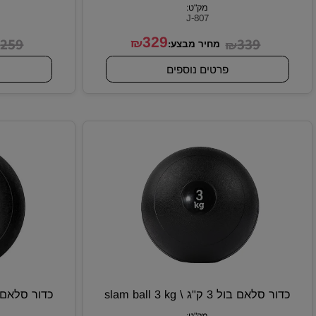
וול בול 8 ק"ג \ wall ball 8 kg דגם JOHN
A
RONA
מק"ט:
J-807
259
329
339
₪
₪
₪
מחיר מבצע:
מח
פרטים נוספים
פרטי