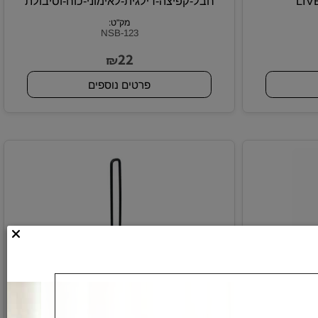
חבל-קפיצה-דילגית-לאימוני-כוח-וסיבולת
מק"ט:
NSB-123
22
₪
פרטים נוספים