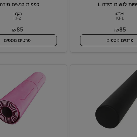
נשים מידה L
כפפות לנשים מידה S
מק"ט:
מק"ט:
KF2
KF1
85
8
₪
₪
ם נוספים
פרטים נוספים