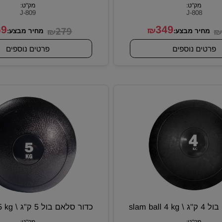
וול בול 9 ק"ג \ wall ball 9 kg דגם JOHN
RONA
RON
מק"ט:
מק"ט:
J-809
J-808
369
279
349
₪
₪
יר מבצע:
מחיר מבצע:
ם נוספים
פרטים נוספים