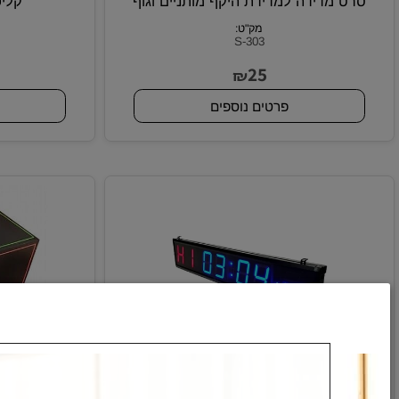
 מדידה למדידת היקף מותניים וגוף
קליפר למ
מק"ט:
S-303
9
25
₪
פרטים נוספים
פרטי