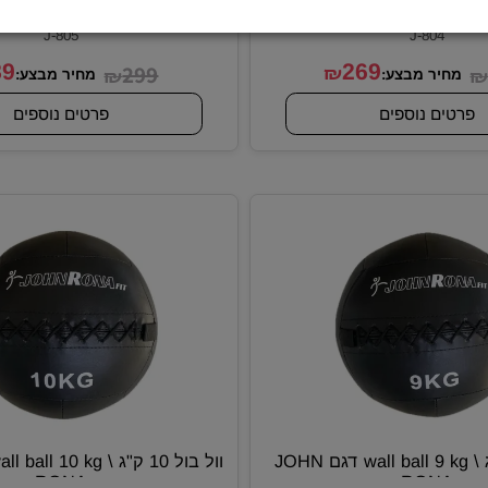
וול בול 5 ק"ג \ wall ball 5 kg דגם JOHN
RONA
RON
מק"ט:
מק"ט:
J-805
J-804
289
299
269
₪
₪
יר מבצע:
מחיר מבצע:
ם נוספים
פרטים נוספים