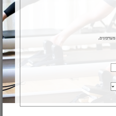
וול בול 2 ק"ג \ wall ball 2 kg דגם JOHN
וול בול 3 ק"ג \ wall ball 3 kg דגם JOHN
RONA
מק"ט:
J-802
219
239
₪
₪
₪
מחיר מבצע:
פרטים נוספים
דכונים,