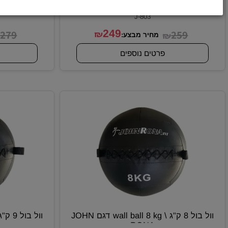
וול בול 4 ק"ג \ wall ball 4 kg דגם JOHN
A
RONA
מק"ט:
J-803
279
249
259
₪
₪
₪
מחיר מבצע:
מח
פרטים נוספים
פרטי