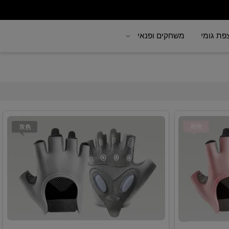
 גומי
משחקים ופנאי