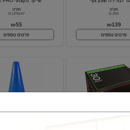
דידת שומן גוף
שייקר מקצועי LIVE PRO
מק"ט:
מק"ט:
S-LP8147
S-204
55
13
₪
₪
ם נוספים
פרטים נוספים