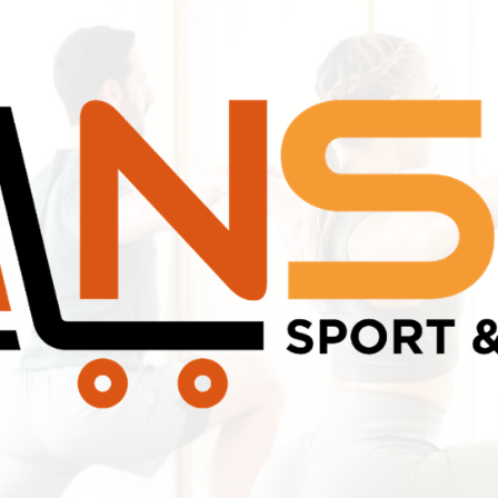
 מרופדת בבד איכותי לא
קונוס לסימון
2 ק"ג
מק"ט:
מק"ט:
E-356
NSB-12
19
₪
84
₪
פרטים נוספים
ם נוספים