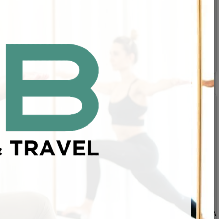
שעון קיר לד דיגיטלי לחדר כושר
קובייה פליאומטרית
מחליק 0
מק"ט:
NSB-198
3
1,450
₪
9
פרטים נוספים
פרטי