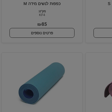
כפפות לנשים מידה M
מק"ט:
KF4
85
₪
פרטים נוספים