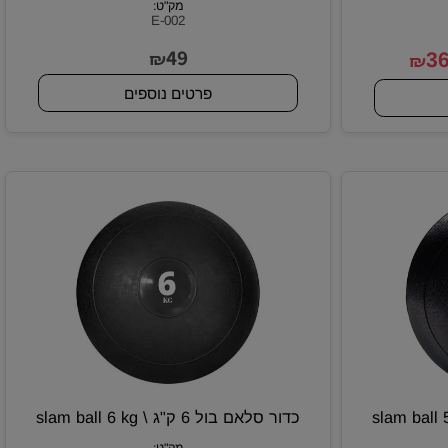
וול בול 10 ק"ג \ wall ball 10 kg דגם JOHN
כדור סלאם בול 2 ק"ג \ slam ball 2 kg
מק"ט:
E-002
49
₪
₪
פרטים נוספים