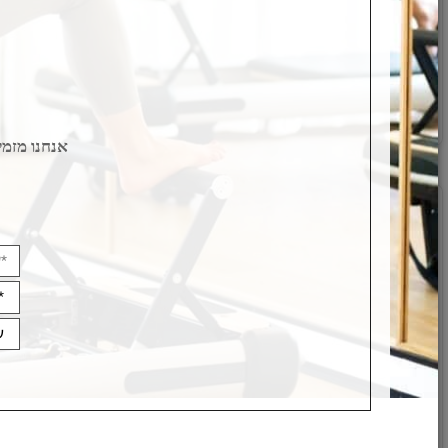
גומיית אימון לולאה סגורה - שחורה 3/3 התנגדות
סט רצועות כח והתנגדות 5 דרגות ק
קשה
מק"ט:
1
B-F25330
9
22
₪
פרטי
פרטים נוספים
אנחנו מזמינים 
*