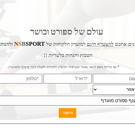
ושי LEAP
RONA
מק"ט:
מק"ט:
S-G41
J-801
6
₪
199
219
₪
מחיר מבצע:
עולם
של ספורט
וכושר
ם נוספים
פרטים נוספים
N
S
B
SPORT
אתכם
להצטרף חינם
למועדון הלקוחות של
ולהנות מע
הטבות והנחות בלעדיות !!
עם שליחת טופס זה אני מאשר הצטרפותי למועדון הלקוחות ולקבלת חומר פרסומי מהמועדון.