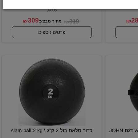
וול בול 6 ק"ג \ wall ball 6 kg דגם JOHN
וול בול 7 ק"ג \ wall ball 7 kg דגם JOHN
RONA
מק"ט:
J-806
309
319
₪
₪
₪
מחיר מבצע:
פרטים נוספים