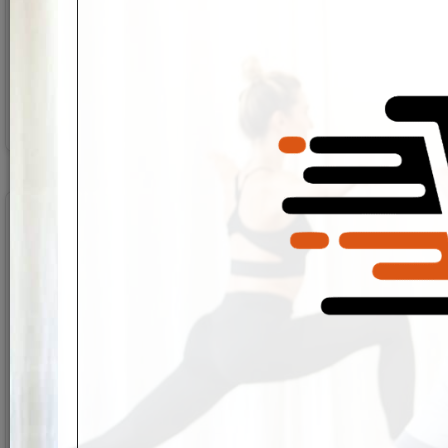
קונוס פלסטיק שטוח רך
מק"ט:
B-G00027
7
₪
פרטים נוספים