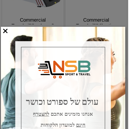
Commercial
Commercial
Treadmill(keyborad)
Treadmill(Vibration
מק"ט:
Absorbing System)
מק"ט:
NSB-5100B
NSB-5500
פרטים נוספים
פרטים נוספים
הזמנה מראש 08-8551391
הזמנה מראש 08-8551391
עולם
של ספורט
וכושר
אנחנו מזמינים אתכם
להצטרף
חינם
למועדון הלקוחות