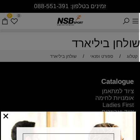
זמינים בטלפון: 088-551-391
0
0
ולחן ביליארד
/
/
קטלוג
ספורט ופנאי
שולחן ביליארד
Catalogue
ציוד למתאמן
אומנויות לחימה
Ladies First
ציוד ואביזרים
שטח וטיולים
Information