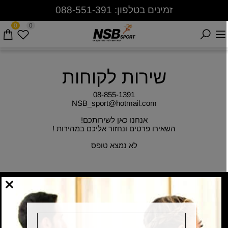
זמינים בטלפון: 088-551-391
0
0
שירות לקוחות
08-855-1391
NSB_sport@hotmail.com
אנחנו כאן לשירותכם!
השאירו פרטים ונחזור אליכם במהירות !
לא נמצא טופס
Catalogue
ציוד למתאמן