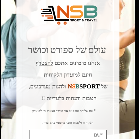
אומנויות לחימה
Ladies First
ציוד ואביזרים
שטח וטיולים
Information
עולם
של ספורט
וכושר
דף הבית
אודות
אנחנו מזמינים אתכם
להצטרף
תקנון
מדיניות משלוחים
חינם
למועדון הלקוחות
שירות לקוחות
החלפות והחזרות
N
S
B
SPORT
של
ולהנות מעדכונים,
מדיניות פרטיות
הטבות והנחות בלעדיות !!
*
Contact Us
עם שליחת טופס זה אני מאשר הצטרפותי למועדון
NSB_sport@hotmail.com
הלקוחות ולקבלת חומר פרסומי מהמועדון.
עקבו אחרינו ברשת: