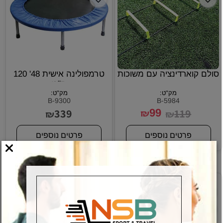
סולם קוארדינציה עם משוכות
טרמפולינה אישית 48' 120
ס"מ
מק"ט:
מק"ט:
B-9300
B-5984
339
99
119
₪
₪
₪
פרטים נוספים
פרטים נוספים