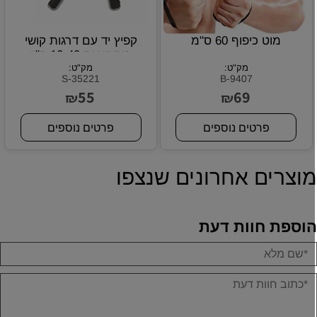
מוט כיפוף 60 ס"מ
קפיץ יד עם דרגות קושי
מתכווננת 10-40 ק"ג
מק"ט:
מק"ט:
S-35221
B-9407
55
69
₪
₪
פרטים נוספים
פרטים נוספים
וצרים אחרונים שנצפו
וספת חוות דעת