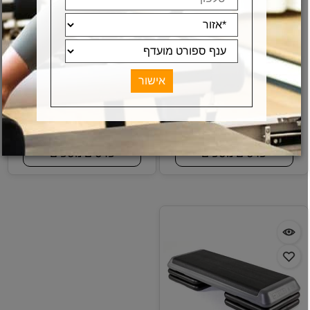
זוג ידיות לשכיבות סמיכה
מתקן מקבילים איכותי -
אקולייזר (זוג) בצבע שחור
מק"ט:
מק"ט:
E-CF10
B-9413
355
379
49
₪
₪
₪
פרטים נוספים
פרטים נוספים