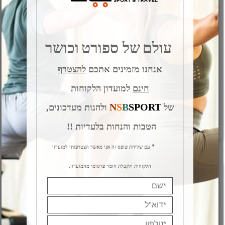
עולם
של ספורט
וכושר
חישוק הולה הופ מקצועי 6
רצועות אימון LIVE PRO
אנחנו מזמינים אתכם
להצטרף
חלקים, 98 ס"מ, 1200 גר'
מק"ט:
מק"ט:
חינם
למועדון הלקוחות
S-LP8162
B-JF606
189
99
₪
₪
N
S
B
SPORT
של
ולהנות מעדכונים,
פרטים נוספים
פרטים נוספים
הטבות והנחות בלעדיות !!
*
עם שליחת טופס זה אני מאשר הצטרפותי למועדון
הלקוחות ולקבלת חומר פרסומי מהמועדון.