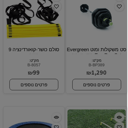
סט משקולות ומוט Evergreen
סולם כושר-קואורדינציה 9
Eco Rep Set בודי באמפ
מטר
מק"ט:
למקצוענים !
מק"ט:
B-8057
B-BP389
99
1,290
₪
₪
פרטים נוספים
פרטים נוספים