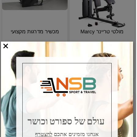
מולטי טריינר Marcy
מכשיר מדרגות מקצועי
מק"ט:
מק"ט:
T-STAIRTFTT
E-MKM81
פרטים נוספים
פרטים נוספים
כולל התקנה
הזמנה מראש 08-8551391
עולם
של ספורט
וכושר
אנחנו מזמינים אתכם
להצטרף