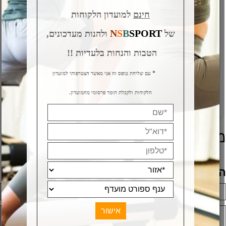
חינם
למועדון הלקוחות
N
S
B
SPORT
של
ולהנות מעדכונים,
מולטי טריינר INSPIRE M2
אליפטיקל מגנטי חשמלי
Max700
הטבות והנחות בלעדיות !!
מק"ט:
מק"ט:
E-MAX700
E-M2
*
עם שליחת טופס זה אני מאשר הצטרפותי למועדון
12,900
₪
הלקוחות ולקבלת חומר פרסומי מהמועדון.
פרטים נוספים
פרטים נוספים
וצרים אחרונים שנצפו
וספת חוות דעת