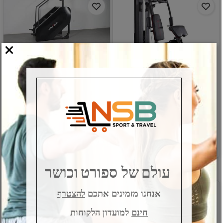
מולטי טריינר Marcy
מכשיר מדרגות מקצועי
מק"ט:
מק"ט:
T-STAIRTFTT
E-MKM81
פרטים נוספים
פרטים נוספים
עולם
של ספורט
וכושר
אנחנו מזמינים אתכם
להצטרף
כולל התקנה
הזמנה מראש 08-8551391
חינם
למועדון הלקוחות