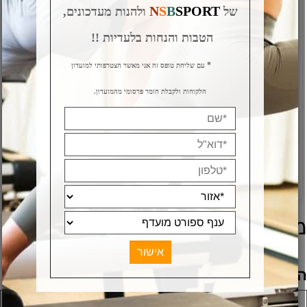
N
S
B
SPORT
של
ולהנות מעדכונים,
הטבות והנחות בלעדיות !!
*
עם שליחת טופס זה אני מאשר הצטרפותי למועדון
הלקוחות ולקבלת חומר פרסומי מהמועדון.
מולטי טריינר INSPIRE M2
אליפטיקל מגנטי חשמלי
Max700
מק"ט:
מק"ט:
E-MAX700
E-M2
12,900
₪
פרטים נוספים
פרטים נוספים
וצרים אחרונים שנצפו
וספת חוות דעת