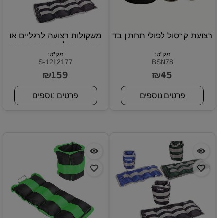
רצועת קרסול לפולי תחתון בד
משקולות רצועה לרגליים או
.
הידיים, בעלות חיבור סקוטש
מק"ט:
חזק. 3 ק"ג
מק"ט:
S-1212177
BSN78
159
45
₪
₪
פרטים נוספים
פרטים נוספים