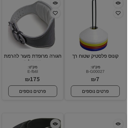
קונוס פלסטיק שטוח רך
חגורה מרופדת מעור להרמת
משקולות
מק"ט:
מק"ט:
E-fb6l
B-G00027
175
7
₪
₪
פרטים נוספים
פרטים נוספים