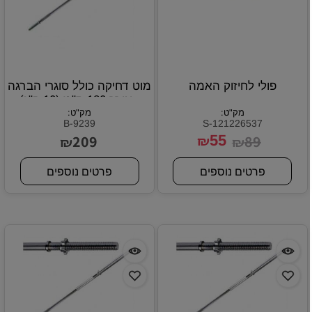
פולי לחיזוק האמה
מוט דחיקה כולל סוגרי הברגה
- אורך 180 ס"מ (10 ק"ג)
מק"ט:
מק"ט:
B-9239
S-121226537
209
55
89
₪
₪
₪
פרטים נוספים
פרטים נוספים