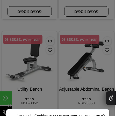
פרטים נוספים
פרטים נוספים
הזמנה מראש 08-8551391
הזמנה מראש 08-8551391
Utility Bench
Adjustable Abdominal Bench
✕
מק"ט:
מק"ט:
NSB-3052
NSB-3053
לידיעתך, באתרנו נעשה שימוש בקבצי Cookies, לרבות של