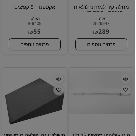
מתלה קיר למזרוני לולאות
אקספנדר 5 קפיצים
LIVE PRO LP8815
מק"ט:
מק"ט:
B-9409
S-26947
55
289
₪
₪
פרטים נוספים
פרטים נוספים
מוט אולימפי מקצועי 15 ק”ג
משולש יוגה ופילאטיס משופע