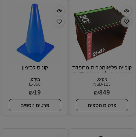
קובייה פליאומטרית מרופדת
קונוס לסימון
בבד איכותי לא מחליק 20 ק"ג
מק"ט:
מק"ט:
E-356
NSB-123
19
849
₪
₪
פרטים נוספים
פרטים נוספים