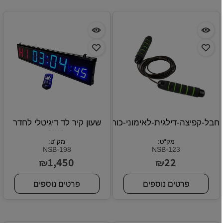
חבל-קפיצה-דילגית-לאימוני-כוח-וסיבולת
שעון קיר לד דיגיטלי לחדר
כושר
מק"ט:
מק"ט:
NSB-198
NSB-123
1,450
22
₪
₪
פרטים נוספים
פרטים נוספים