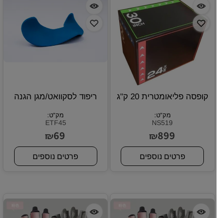
קופסה פליאומטרית 20 ק"ג
ריפוד לסקוואט/מגן הגנה
מק"ט:
מק"ט:
ETF45
NS519
69
899
₪
₪
פרטים נוספים
פרטים נוספים