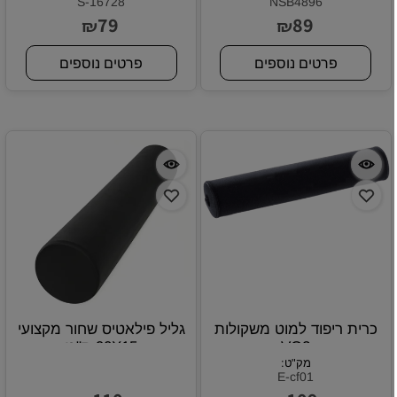
S-16728
NSB4896
79
89
₪
₪
פרטים נוספים
פרטים נוספים
כרית ריפוד למוט משקולות
גליל פילאטיס שחור מקצועי
VO2
90X15 ס"מ
מק"ט:
E-cf01