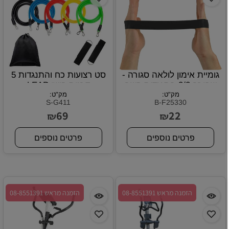
גומיית אימון לולאה סגורה -
סט רצועות כח והתנגדות 5
שחורה 3/3 התנגדות קשה
דרגות קושי LEAP
מק"ט:
מק"ט:
S-G411
B-F25330
69
22
₪
₪
פרטים נוספים
פרטים נוספים
הזמנה מראש 08-8551391
הזמנה מראש 08-8551391