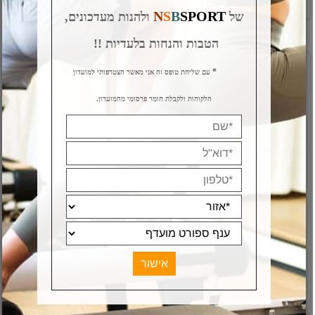
N
S
B
SPORT
של
ולהנות מעדכונים,
הטבות והנחות בלעדיות !!
*
עם שליחת טופס זה אני מאשר הצטרפותי למועדון
הלקוחות ולקבלת חומר פרסומי מהמועדון.
כדור אובר-בול 26 ס"מ
סרט מדידה למדידת היקף
REDONDO TOGU RED
מותניים וגוף
מק"ט:
מק"ט:
S-303
S-204
25
89
₪
₪
פרטים נוספים
פרטים נוספים