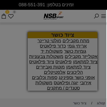
זמינים בטלפון: 088-551-391
0
0
ציוד כושר
מתח מקבילים
מולטי טריינר
אריחי גומי
כדור פילאטיס
גומיות כושר
משקולות יד
אקולייזר מקבילים
משקולות צבעוניות
ציוד למתאמן
פילאטיס
ציוד פילאטיס
ציוד למתאמן
מוטות ואביזרים
הליכונים
אלפטיקלים
אופני כושר וספינינג
ספות וכלובים
אירובי
יוגה ופילאטס
משקולות
סטנדים / מתקנים
/
קטלוג
ציוד כושר