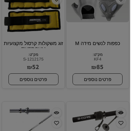
כפפות לנשים מידה M
זוג משקולות קרסול מקצועיות
ENERGYM
מק"ט:
מק"ט:
S-1212175
KF4
52
85
₪
₪
פרטים נוספים
פרטים נוספים