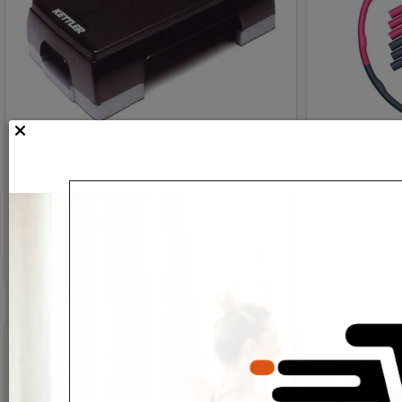
חישוק הולה הופ מקצועי 6 חלקים, 98 ס"מ,
מדרגה אירובית Kettler
מק"ט:
B- 94373
239
₪
פרטים נוספים