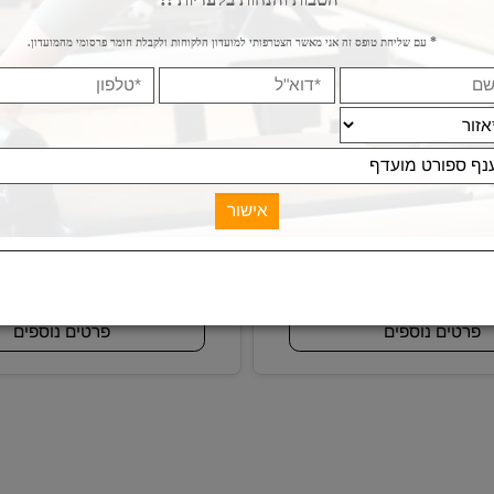
N
S
B
SPORT
אתכם
להצטרף חינם
למועדון הלקוחות של
ולהנות מע
הטבות והנחות בלעדיות !!
עם שליחת טופס זה אני מאשר הצטרפותי למועדון הלקוחות ולקבלת חומר פרסומי מהמועדון.
70x ס"מ
מוט כיפוף 60 ס"מ
מק"ט:
מק"ט:
B-9407
E-T00
69
11
₪
₪
ם נוספים
פרטים נוספים