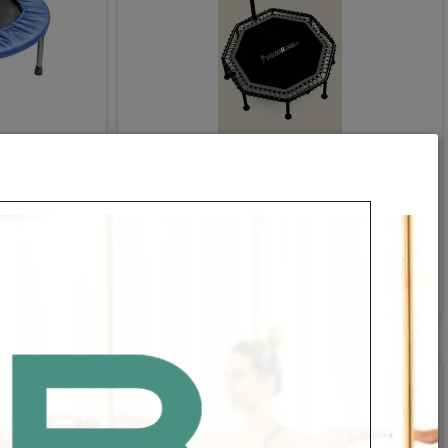
טרמפולינה מקצועית 8 רגליים עם ידית
טרמפולינה אישית 48'
מתכווננת JOHN RONA
מק"ט:
0
S-R4503
9
619
₪
פרטי
פרטים נוספים