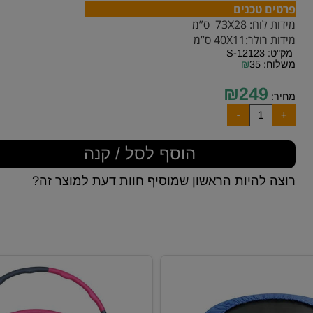
רטים טכנים
ת לוח: 73X28 ס”מ
ות רולר:40X11 ס”מ
ק"ט:
S-12123
לוח:
35
₪
₪
249
יר:
הוסף לסל / קנה
צה להיות הראשון שמוסיף חוות דעת למוצר זה?