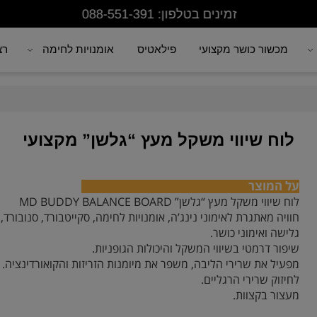
זמינים בטלפון: 088-551-391
מכשור כושר מקצועי
פילאטיס
אומנויות לחימה
רצפת
וח שיווי משקל מעץ “גלשן” מקצועי
 המוצר
 שיווי משקל מעץ “גלשן” MD BUDDY BALANCE BOARD
ויה מאתגרת לאימוני נינג’ה, אומנויות לחימה, סקייטבורד, סנובורד,
ישה ואימוני כושר.
פור דרמטי בשיווי המשקל והיכולות הגופניות.
עיל את שרירי הליבה, משפר את מיומנות הזריזות והקואורדינציה.
יזוק שרירי הרגליים.
צור בקצוות.