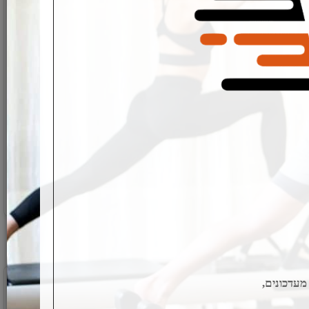
גומיית אימון עם ידיות - התנגדות קשה
מק"ט:
B-F2002
79
₪
פרטים נוספים