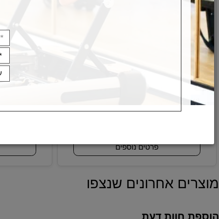
אנחנו מזמינים 
*
מדרגה אירובית Kettler
מדרגה אירובית 30
מק"ט:
3
B- 94373
9
239
₪
פרטים נוספים
פרטי