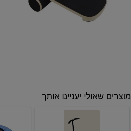
פ
מידו
מיד
מ
מש
מח
רו
ם שאולי יעניינו אותך