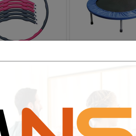
 120 ס"מ
1200 גר'
מק"ט:
מק"ט:
B-930
B-JF606
33
₪
99
₪
ם נוספים
פרטים נוספים