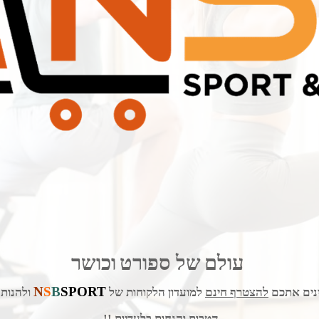
60 ס"מ
קפיץ יד עם דרגות קושי מתכווננת 10-40 ק"ג
מק"ט:
מק"ט:
S-35221
B-940
55
6
₪
₪
ם נוספים
פרטים נוספים
עולם
של ספורט
וכושר