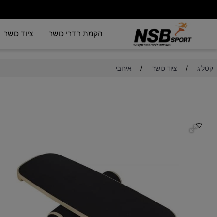
הקמת חדרי כושר
ציוד כושר
/
/
ציוד כושר
אירובי
ל
על
לוח
חו
גל
שי
מפ
לח
מע