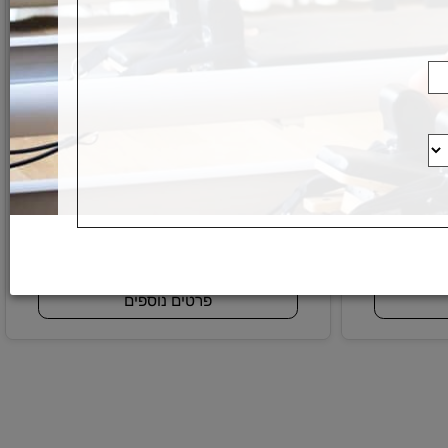
דכונים,
קפיץ יד עם דרגות קושי מתכווננת 10-40 ק"ג
מק"ט:
S-35221
55
₪
פרטים נוספים